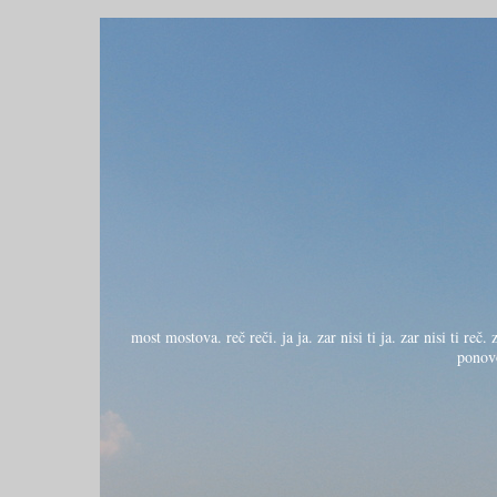
most mostova. reč reči. ja ja. zar nisi ti ja. zar nisi ti reč
ponovo